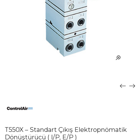
T550X – Standart Çıkış Elektropnömatik
Dönüştürücü ( I/P, E/P )