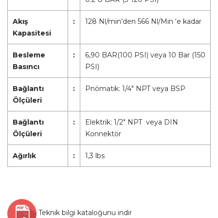
Akış
:
128 Nl/min’den 566 Nl/Min ‘e kadar
Kapasitesi
Besleme
:
6,90 BAR(100 PSI) veya 10 Bar (150
Basıncı
PSI)
Bağlantı
:
Pnömatik: 1/4″ NPT veya BSP
Ölçüleri
Bağlantı
:
Elektrik: 1/2″ NPT veya DIN
Ölçüleri
Konnektör
Ağırlık
:
1,3 lbs
Teknik bilgi kataloğunu indir