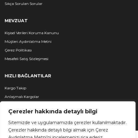
Sıkça Sorulan Sorular
MEVZUAT
Kişisel Verileri Koruma Kanunu
Müşteri Aydınlatma Metni
Çerez Politikası
Mesafeli Satış Sözleşmesi
HIZLI BAĞLANTILAR
Kargo Takip
Anlaşmalı Kargolar
Çerezler hakkında detaylı bilgi
Sitemizde ve uygulamamızda çerezler kullanılmaktadır.
Çerezler hakkında detaylı bilgi almak için Çerez
Aydınlatma Metni’ni incelemenizi rica ederiz.