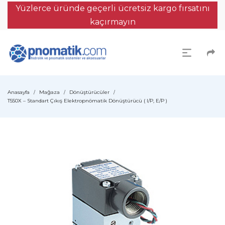
Yüzlerce üründe geçerli ücretsiz kargo fırsatını
kaçırmayın
Anasayfa
Mağaza
Dönüştürücüler
/
/
/
T550X – Standart Çıkış Elektropnömatik Dönüştürücü ( I/P, E/P )