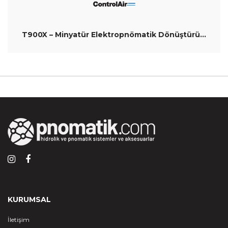
T900X – Minyatür Elektropnömatik Dönüştürücü ( I/P, E/P )
KURUMSAL
İletişim