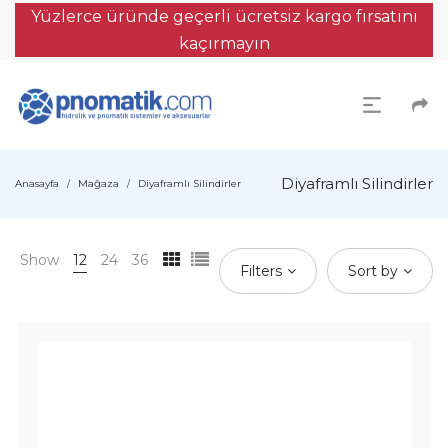
Yüzlerce üründe geçerli ücretsiz kargo fırsatını
kaçırmayın
Diyaframlı Silindirler
Anasayfa
Mağaza
Diyaframlı Silindirler
/
/
Show
12
24
36
Filters
Sort by