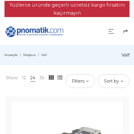
Yüzlerce üründe geçerli ücretsiz kargo fırsatını
kaçırmayın
Valf
Anasayfa
Mağaza
Valf
/
/
Show
12
24
36
Filters
Sort by