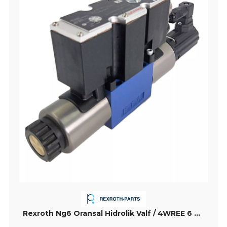
Rexroth Ng6 Oransal Hidrolik Valf / 4WREE 6 W 32-24 G24K3VD1N / R900911004